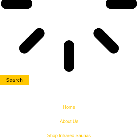
Search
Home
About Us
Shop Infrared Saunas