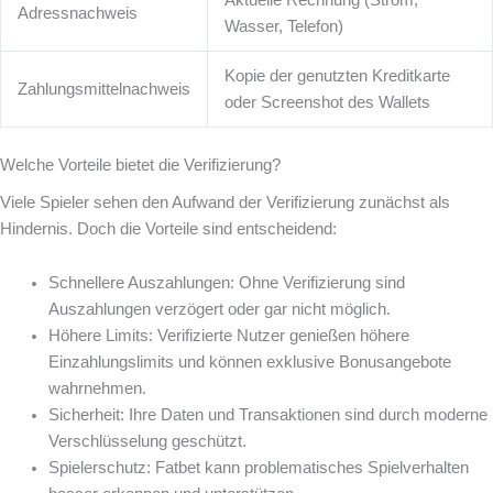
Adressnachweis
Wasser, Telefon)
Kopie der genutzten Kreditkarte
Zahlungsmittelnachweis
oder Screenshot des Wallets
Welche Vorteile bietet die Verifizierung?
Viele Spieler sehen den Aufwand der Verifizierung zunächst als
Hindernis. Doch die Vorteile sind entscheidend:
Schnellere Auszahlungen: Ohne Verifizierung sind
Auszahlungen verzögert oder gar nicht möglich.
Höhere Limits: Verifizierte Nutzer genießen höhere
Einzahlungslimits und können exklusive Bonusangebote
wahrnehmen.
Sicherheit: Ihre Daten und Transaktionen sind durch moderne
Verschlüsselung geschützt.
Spielerschutz: Fatbet kann problematisches Spielverhalten