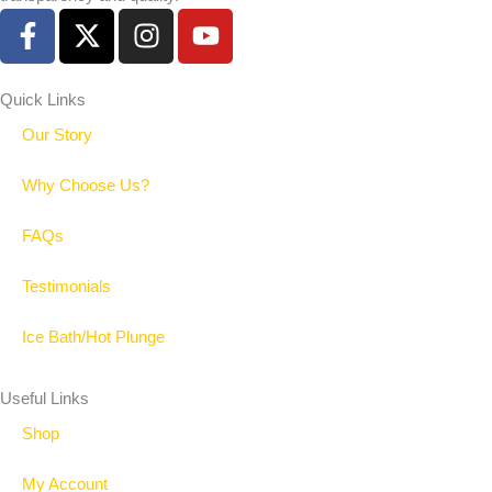
F
X
I
Y
a
-
n
o
c
t
s
u
e
w
t
t
Quick Links
b
i
a
u
Our Story
o
t
g
b
o
t
r
e
Why Choose Us?
k
e
a
-
r
m
FAQs
f
Testimonials
Ice Bath/Hot Plunge
Useful Links
Shop
My Account