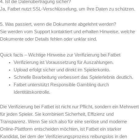
4. Ist die Datenübertragung sicher?
Ja, Fatbet nutzt SSL-Verschlüsselung, um Ihre Daten zu schützen.
5. Was passiert, wenn die Dokumente abgelehnt werden?
Sie werden vom Support kontaktiert und erhalten Hinweise, welche
Dokumente oder Details fehlen oder unklar sind.
Quick facts – Wichtige Hinweise zur Verifizierung bei Fatbet
Verifizierung ist Voraussetzung für Auszahlungen.
Upload erfolgt sicher und direkt im Spielerkonto.
Schnelle Bearbeitung verbessert das Spielerlebnis deutlich.
Fatbet unterstützt Responsible Gambling durch
Identitätskontrolle.
Die Verifizierung bei Fatbet ist nicht nur Pflicht, sondern ein Mehrwert
für jeden Spieler. Sie kombiniert Sicherheit, Effizienz und
Transparenz. Wenn Sie sich also für eine seriöse und moderne
Online-Plattform entscheiden möchten, ist Fatbet ein starker
Kandidat, bei dem der Verifizierungsprozess reibungslos in den