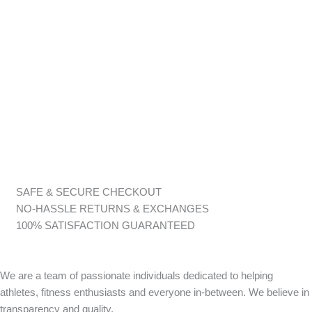
SAFE & SECURE CHECKOUT
NO-HASSLE RETURNS & EXCHANGES
100% SATISFACTION GUARANTEED
We are a team of passionate individuals dedicated to helping
athletes, fitness enthusiasts and everyone in-between. We believe in
transparency and quality.