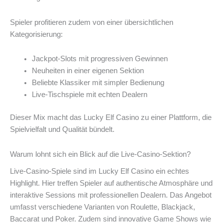
Spieler profitieren zudem von einer übersichtlichen
Kategorisierung:
Jackpot-Slots mit progressiven Gewinnen
Neuheiten in einer eigenen Sektion
Beliebte Klassiker mit simpler Bedienung
Live-Tischspiele mit echten Dealern
Dieser Mix macht das Lucky Elf Casino zu einer Plattform, die
Spielvielfalt und Qualität bündelt.
Warum lohnt sich ein Blick auf die Live-Casino-Sektion?
Live-Casino-Spiele sind im Lucky Elf Casino ein echtes
Highlight. Hier treffen Spieler auf authentische Atmosphäre und
interaktive Sessions mit professionellen Dealern. Das Angebot
umfasst verschiedene Varianten von Roulette, Blackjack,
Baccarat und Poker. Zudem sind innovative Game Shows wie