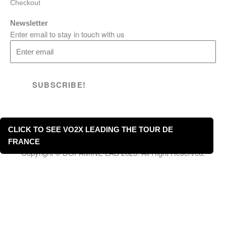
Checkout
Newsletter
Enter email to stay in touch with us
Email
SUBSCRIBE!
CLICK TO SEE VO2X LEADING THE TOUR DE
FRANCE
Privacy Policy
Terms and Conditions
Copyright © DOPAMINE LAB 2025. All Right Reserved.
Search