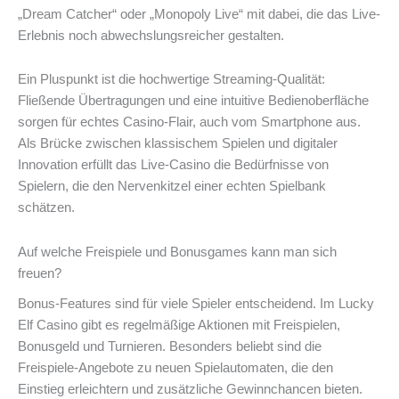
„Dream Catcher“ oder „Monopoly Live“ mit dabei, die das Live-
Erlebnis noch abwechslungsreicher gestalten.
Ein Pluspunkt ist die hochwertige Streaming-Qualität:
Fließende Übertragungen und eine intuitive Bedienoberfläche
sorgen für echtes Casino-Flair, auch vom Smartphone aus.
Als Brücke zwischen klassischem Spielen und digitaler
Innovation erfüllt das Live-Casino die Bedürfnisse von
Spielern, die den Nervenkitzel einer echten Spielbank
schätzen.
Auf welche Freispiele und Bonusgames kann man sich
freuen?
Bonus-Features sind für viele Spieler entscheidend. Im Lucky
Elf Casino gibt es regelmäßige Aktionen mit Freispielen,
Bonusgeld und Turnieren. Besonders beliebt sind die
Freispiele-Angebote zu neuen Spielautomaten, die den
Einstieg erleichtern und zusätzliche Gewinnchancen bieten.