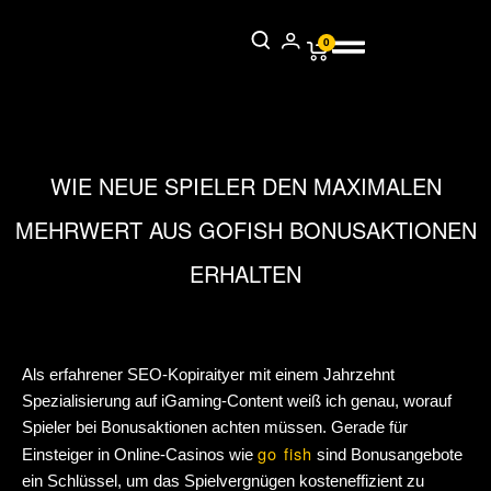
Skip
to
Cart
0
content
WIE NEUE SPIELER DEN MAXIMALEN
MEHRWERT AUS GOFISH BONUSAKTIONEN
ERHALTEN
Als erfahrener SEO-Kopiraityer mit einem Jahrzehnt
Spezialisierung auf iGaming-Content weiß ich genau, worauf
Spieler bei Bonusaktionen achten müssen. Gerade für
go fish
Einsteiger in Online-Casinos wie
sind Bonusangebote
ein Schlüssel, um das Spielvergnügen kosteneffizient zu