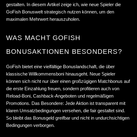
gestalten. In diesem Artikel zeige ich, wie neue Spieler die
GoFish Bonuswelt strategisch nutzen können, um den
maximalen Mehrwert herauszuholen.
WAS MACHT GOFISH
BONUSAKTIONEN BESONDERS?
GoFish bietet eine vielfältige Bonuslandschaft, die über
klassische Willkommensboni hinausgeht. Neue Spieler
können sich nicht nur über einen großzügigen Matchbonus auf
die erste Einzahlung freuen, sondern profitieren auch von
Reload-Boni, Cashback-Angeboten und regelmäßigen
Promotions. Das Besondere: Jede Aktion ist transparent mit
klaren Umsatzbedingungen versehen, die fair gestaltet sind.
So bleibt das Bonusgeld greifbar und nicht in undurchsichtigen
Bedingungen verborgen.