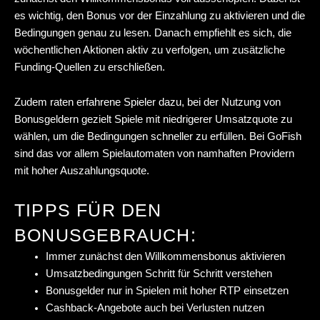
es wichtig, den Bonus vor der Einzahlung zu aktivieren und die
Bedingungen genau zu lesen. Danach empfiehlt es sich, die
wöchentlichen Aktionen aktiv zu verfolgen, um zusätzliche
Funding-Quellen zu erschließen.
Zudem raten erfahrene Spieler dazu, bei der Nutzung von
Bonusgeldern gezielt Spiele mit niedrigerer Umsatzquote zu
wählen, um die Bedingungen schneller zu erfüllen. Bei GoFish
sind das vor allem Spielautomaten von namhaften Providern
mit hoher Auszahlungsquote.
TIPPS FÜR DEN
BONUSGEBRAUCH:
Immer zunächst den Willkommensbonus aktivieren
Umsatzbedingungen Schritt für Schritt verstehen
Bonusgelder nur in Spielen mit hoher RTP einsetzen
Cashback-Angebote auch bei Verlusten nutzen