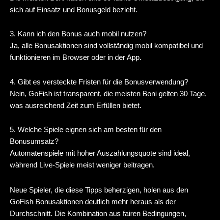
sich auf Einsatz und Bonusgeld bezieht.
3. Kann ich den Bonus auch mobil nutzen?
Ja, alle Bonusaktionen sind vollständig mobil kompatibel und
funktionieren im Browser oder in der App.
4. Gibt es versteckte Fristen für die Bonusverwendung?
Nein, GoFish ist transparent, die meisten Boni gelten 30 Tage,
was ausreichend Zeit zum Erfüllen bietet.
5. Welche Spiele eignen sich am besten für den
Bonusumsatz?
Automatenspiele mit hoher Auszahlungsquote sind ideal,
während Live-Spiele meist weniger beitragen.
Neue Spieler, die diese Tipps beherzigen, holen aus den
GoFish Bonusaktionen deutlich mehr heraus als der
Durchschnitt. Die Kombination aus fairen Bedingungen,