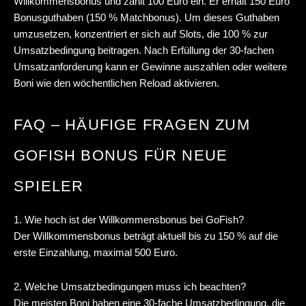
Willkommensbonus und zahlt 100 Euro ein. Er erhält 150 Euro
Bonusguthaben (150 % Matchbonus). Um dieses Guthaben
umzusetzen, konzentriert er sich auf Slots, die 100 % zur
Umsatzbedingung beitragen. Nach Erfüllung der 30-fachen
Umsatzanforderung kann er Gewinne auszahlen oder weitere
Boni wie den wöchentlichen Reload aktivieren.
FAQ – HÄUFIGE FRAGEN ZUM
GOFISH BONUS FÜR NEUE
SPIELER
1. Wie hoch ist der Willkommensbonus bei GoFish?
Der Willkommensbonus beträgt aktuell bis zu 150 % auf die
erste Einzahlung, maximal 500 Euro.
2. Welche Umsatzbedingungen muss ich beachten?
Die meisten Boni haben eine 30-fache Umsatzbedingung, die